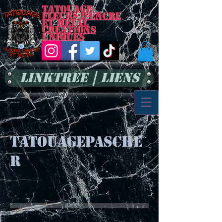
Tatouage
Fleurs d'encre
et métal
Créations
uniques
LinkTree | Liens
tatouagepasche
r