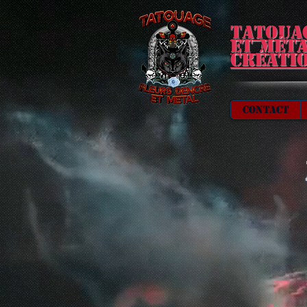
Tatoua
et mét
Créati
Contact