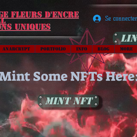
ge Fleurs d'encre
Se connecte
al
ons uniques
Lin
Anarcrypt
Portfolio
Info
Blog
More
Mint Some NFTs Here
Mint NFT