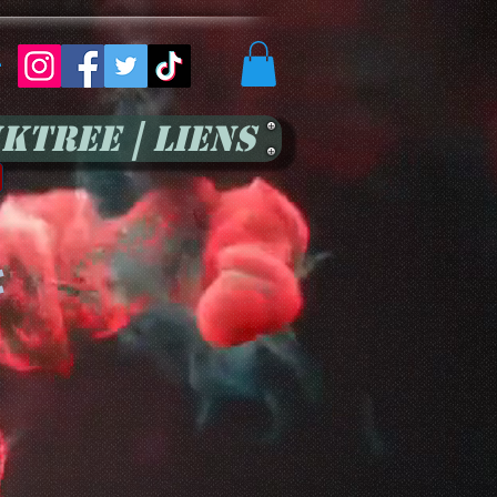
r
kTree | Liens
: