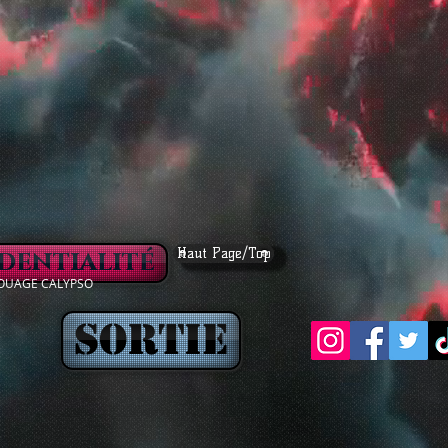
dentialité
Haut Page/Top
ATOUAGE CALYPSO
Sortie