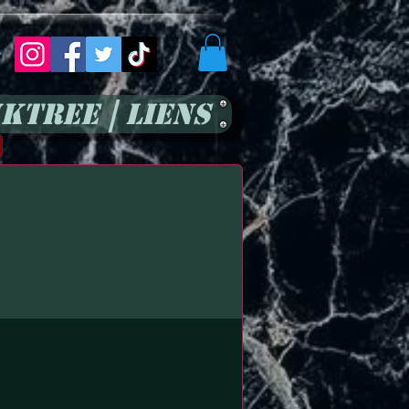
r
kTree | Liens