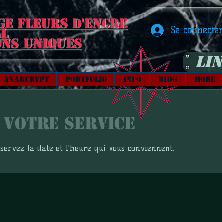
ge Fleurs d'encre
Se connecte
al
ons uniques
Lin
Anarcrypt
Portfolio
Info
Blog
More
votre service
éservez la date et l'heure qui vous conviennent.