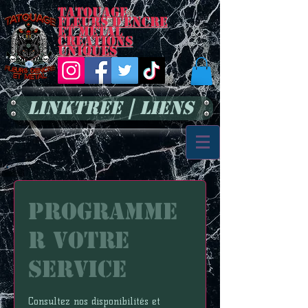
Tatouage
Fleurs d'encre
et métal
Créations
uniques
LinkTree | Liens
Programme
r votre
service
Consultez nos disponibilités et