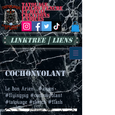
Tatouage
Fleurs d'encre
et métal
Créations
uniques
LinkTree | Liens
cochonvolant
Le Bon Arien… #arien
#flyingpig #cochonvolant
#tatouage #sketch #flash