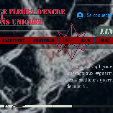
ge Fleurs d'encre
Se connecte
al
ons uniques
Lin
Anarcrypt
Portfolio
Info
Blog
More
Tatouage #sigil pour
message aux #guerrie
ses #meilleurs guerr
dernière…