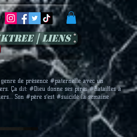
r
kTree | Liens
 genre de présence #paternelle avec un
rs. Ça dit: #Dieu donne ses pires #Batailles à
iers… Son #père s’est #suicidé la semaine