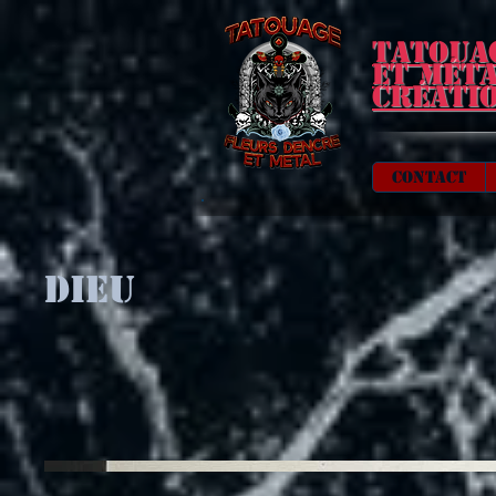
Tatoua
et mét
Créati
Contact
dieu