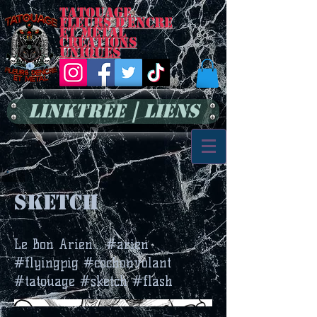
Tatouage
Fleurs d'encre
et métal
Créations
uniques
LinkTree | Liens
sketch
Le Bon Arien… #arien
#flyingpig #cochonvolant
#tatouage #sketch #flash