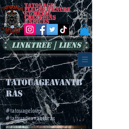
Tatouage
Fleurs d'encre
et métal
Créations
uniques
LinkTree | Liens
tatouageavantb
ras
#tatouageloup
#tatouageavantbras