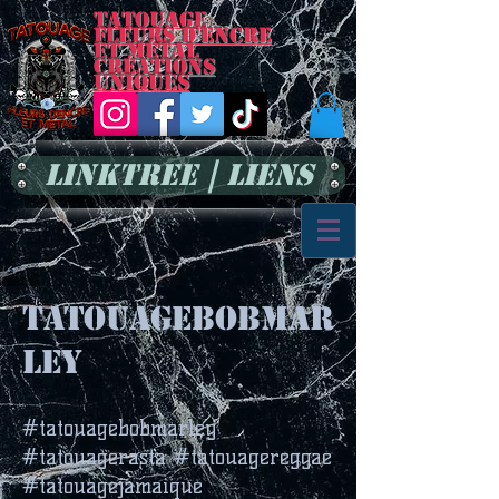
Tatouage
Fleurs d'encre
et métal
Créations
uniques
LinkTree | Liens
tatouagebobmar
ley
#tatouagebobmarley
#tatouagerasta #tatouagereggae
#tatouagejamaique