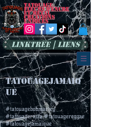
Tatouage
Fleurs d'encre
et métal
Créations
uniques
LinkTree | Liens
tatouagejamaiq
ue
#tatouagebobmarley
#tatouagerasta #tatouagereggae
#tatouagejamaique