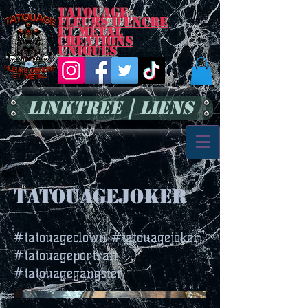
Tatouage
Fleurs d'encre
et métal
Créations
uniques
LinkTree | Liens
tatouagejoker
#tatouageclown #tatouagejoker
#tatouageportrait
#tatouagegangster