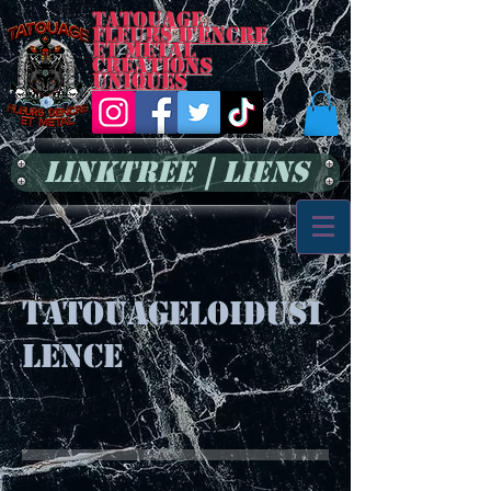
Tatouage
Fleurs d'encre
et métal
Créations
uniques
LinkTree | Liens
tatouageloidusi
lence