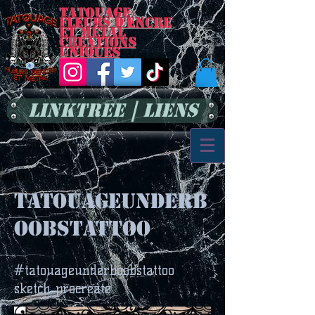
Tatouage
Fleurs d'encre
et métal
Créations
uniques
LinkTree | Liens
tatouageunderb
oobstattoo
#tatouageunderboobstattoo
sketch procreate